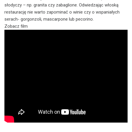
słodyczy – np. granita czy zabaglione. Odwiedzając włoską
restaurację nie warto zapominać o winie czy o wspaniałych
serach- gorgonzoli, mascarpone lub pecorino.
Zobacz film