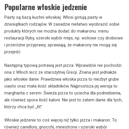
Popularne włoskie jedzenie
Pasty są bazą kuchni włoskiej. Włosi gotują pasty w
dziesiątkach rodzajów. W zasadzie niełatwo wyobrazić sobie
produkty których nie można dodać do makaronu. menu
restauracji Ryby, szeroki wybór mięs, np. wołowe czy drobiowe
i przeróżne przyprawy, sprawiają, że makarony nie mogą się
przejeść.
Następną typową potrawą jest pizza. Wprawdzie nie pochodzi
ona z Włoch lecz ze starożytnej Grecji. Znana jest jednakże
jako włoskie danie. Prawdziwa włoska pizza to niezbyt grube
ciasto oraz mała ilość składników. Najprostsza jej wersja to
margharita z serem. Świeża pizza to uciecha dla podniebienia,
ale również spora ilość kalorii. Nie jest to zatem danie dla tych,
którzy chca być „fit”.
Włoskie jedzenie to coś więcej niż tylko pizza i makaron. To
również canelloni, gnocchi, minestrone i szeroki wybór