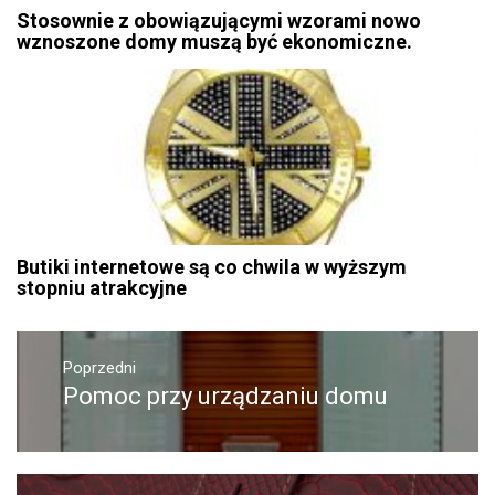
Stosownie z obowiązującymi wzorami nowo
wznoszone domy muszą być ekonomiczne.
Butiki internetowe są co chwila w wyższym
stopniu atrakcyjne
Nawigacja
wpisu
Poprzedni
Pomoc przy urządzaniu domu
Poprzedni
wpis: