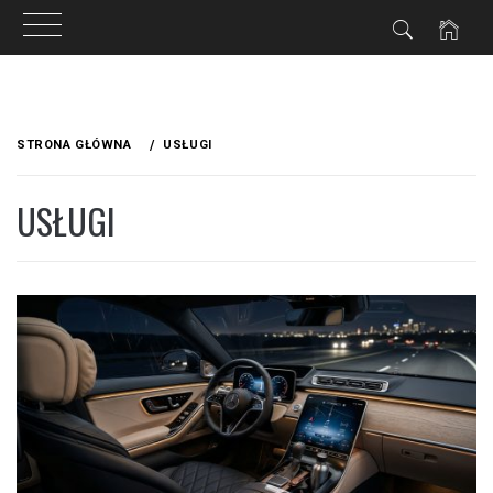
Przejdź
do
STRONA GŁÓWNA
USŁUGI
treści
USŁUGI