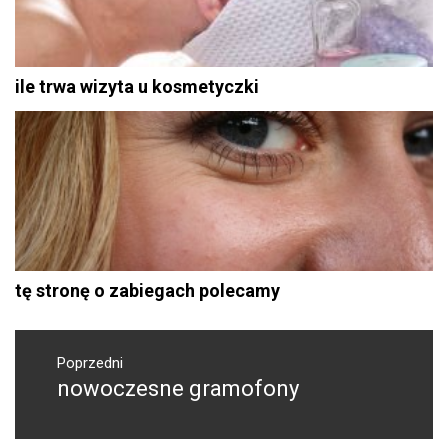
ile trwa wizyta u kosmetyczki
tę stronę o zabiegach polecamy
Nawigacja
wpisu
Poprzedni
nowoczesne gramofony
Poprzedni
wpis: