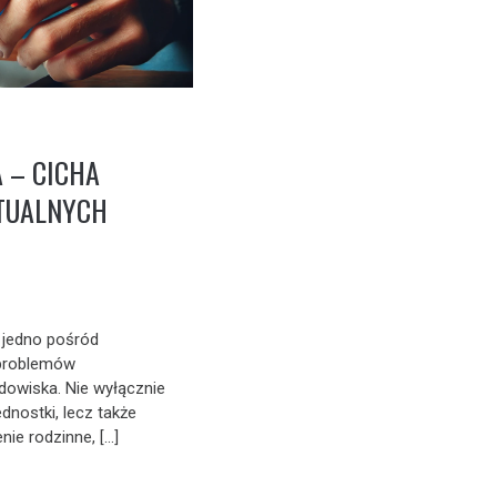
A – CICHA
KTUALNYCH
 jedno pośród
 problemów
owiska. Nie wyłącznie
ednostki, lecz także
enie rodzinne, […]