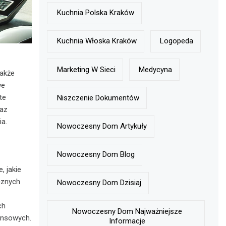
Kuchnia Polska Kraków
Kuchnia Włoska Kraków
Logopeda
Marketing W Sieci
Medycyna
także
we
te
Niszczenie Dokumentów
raz
ia.
Nowoczesny Dom Artykuły
Nowoczesny Dom Blog
, jakie
cznych
Nowoczesny Dom Dzisiaj
ch
Nowoczesny Dom Najważniejsze
ansowych.
Informacje