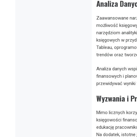
Analiza Danyc
Zaawansowane narzęd
możliwość księgowy
narzędziom anality
księgowych w przyda
Tableau, oprogramow
trendów oraz tworze
Analiza danych wspi
finansowych i plan
przewidywać wyniki 
Wyzwania i P
Mimo licznych korzy
księgowości finans
edukację pracownikó
Na dodatek, istotn