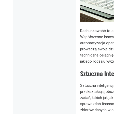
Rachunkowość to sek
Współczesne innowac
automatyzacja operac
prowadzą swoje dzia
techniczne osiągnię
jakiego rodzaju wyz
Sztuczna Int
Sztuczna inteligenc
przekształcają obs
zadań, takich jak j
sprawozdań finanso
zbiorów danych w ce