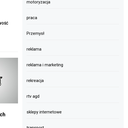
motoryzacja
praca
WOŚĆ
Przemysł
reklama
reklama i marketing
rekreacja
rtv agd
sklepy internetowe
ych
transport