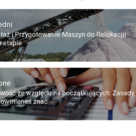
edni
aż i Przygotowanie Maszyn do Relokacjii:
edni
o etapie
pne
wość ze względu na początkujących: Zasady,
pny
powinieneś znać