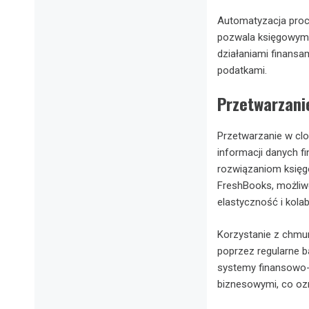
Automatyzacja proce
pozwala księgowym p
działaniami finansam
podatkami.
Przetwarzani
Przetwarzanie w cl
informacji danych 
rozwiązaniom księgo
FreshBooks, możliwe
elastyczność i kola
Korzystanie z chmur
poprzez regularne b
systemy finansowo-k
biznesowymi, co ozn