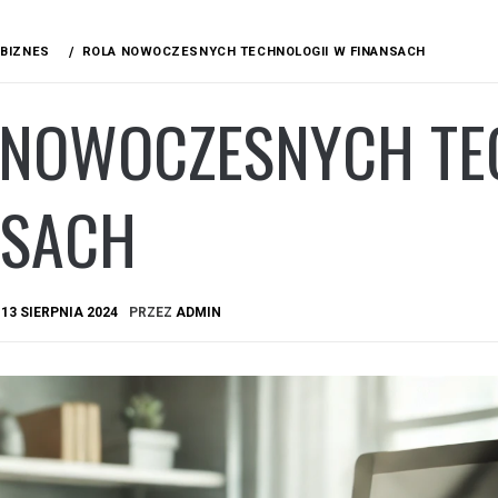
BIZNES
ROLA NOWOCZESNYCH TECHNOLOGII W FINANSACH
 NOWOCZESNYCH TE
NSACH
A
13 SIERPNIA 2024
PRZEZ
ADMIN