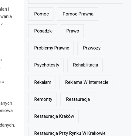
łań i
Pomoc
Pomoc Prawna
owania
 z
Posadzki
Prawo
Problemy Prawne
Przwozy
o
Psychotesty
Rehabilitacja
m
sza
Rekalam
Reklama W Internecie
Remonty
Restauracja
danych
eniowa
Restauracja Kraków
 danych.
Restauracja Przy Rynku W Krakowie