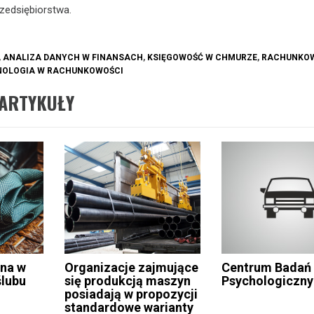
zedsiębiorstwa.
,
ANALIZA DANYCH W FINANSACH
,
KSIĘGOWOŚĆ W CHMURZE
,
RACHUNKO
NOLOGIA W RACHUNKOWOŚCI
ARTYKUŁY
na w
Organizacje zajmujące
Centrum Badań
ślubu
się produkcją maszyn
Psychologiczn
posiadają w propozycji
standardowe warianty