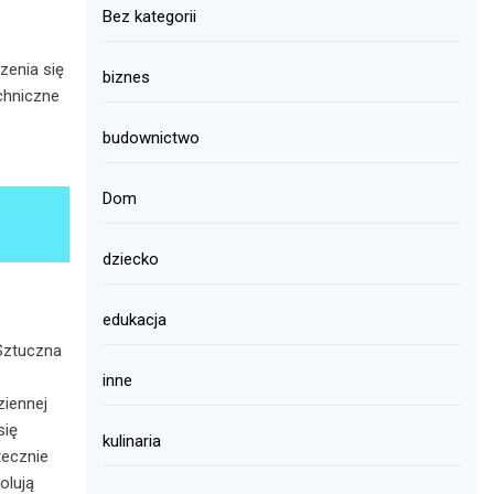
Bez kategorii
zenia się
biznes
chniczne
budownictwo
Dom
dziecko
edukacja
Sztuczna
inne
ziennej
się
kulinaria
tecznie
olują