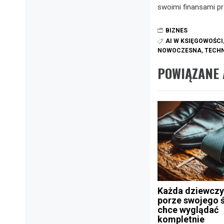
swoimi finansami pr
BIZNES
AI W KSIĘGOWOŚCI
NOWOCZESNA
,
TECH
POWIĄZANE 
Każda dziewczy
porze swojego 
chce wyglądać
kompletnie