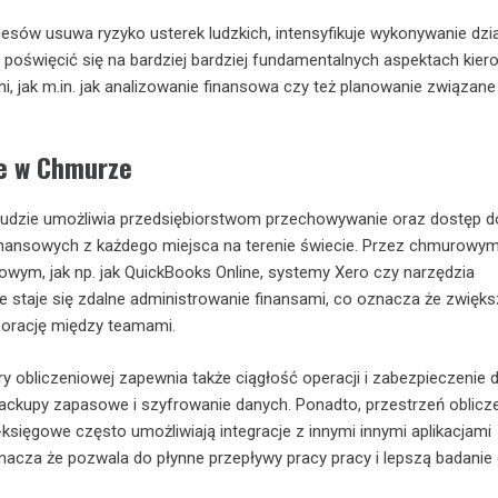
sów usuwa ryzyko usterek ludzkich, intensyfikuje wykonywanie dzia
oświęcić się na bardziej bardziej fundamentalnych aspektach kier
i, jak m.in. jak analizowanie finansowa czy też planowanie związane
e w Chmurze
oudzie umożliwia przedsiębiorstwom przechowywanie oraz dostęp d
finansowych z każdego miejsca na terenie świecie. Przez chmurowy
wym, jak np. jak QuickBooks Online, systemy Xero czy narzędzia
 staje się zdalne administrowanie finansami, co oznacza że zwięk
borację między teamami.
y obliczeniowej zapewnia także ciągłość operacji i zabezpieczenie 
ackupy zapasowe i szyfrowanie danych. Ponadto, przestrzeń oblicz
sięgowe często umożliwiają integracje z innymi innymi aplikacjami
acza że pozwala do płynne przepływy pracy pracy i lepszą badanie