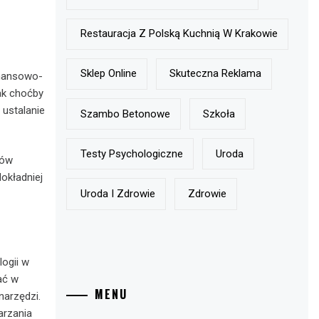
Restauracja Z Polską Kuchnią W Krakowie
Sklep Online
Skuteczna Reklama
inansowo-
jak choćby
 ustalanie
Szambo Betonowe
Szkoła
Testy Psychologiczne
Uroda
ków
okładniej
Uroda I Zdrowie
Zdrowie
ogii w
ać w
MENU
narzędzi.
arzania