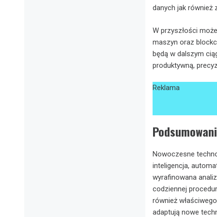
danych jak również 
W przyszłości możem
maszyn oraz blockc
będą w dalszym ciąg
produktywną, precyz
Reklama
Podsumowani
Nowoczesne technol
inteligencja, autom
wyrafinowana analiza
codziennej procedur
również właściwego 
adaptują nowe techn