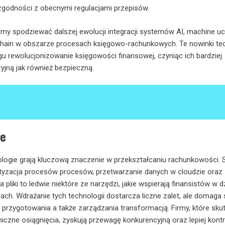
zgodności z obecnymi regulacjami przepisów.
y spodziewać dalszej ewolucji integracji systemów AI, machine uc
hain w obszarze procesach księgowo-rachunkowych. Te nowinki te
u rewolucjonizowanie księgowości finansowej, czyniąc ich bardziej
yjną jak również bezpieczną.
e
ogie grają kluczową znaczenie w przekształcaniu rachunkowości. 
atyzacja procesów procesów, przetwarzanie danych w cloudzie oraz
 pliki to ledwie niektóre ze narzędzi, jakie wspierają finansistów w d
ach. Wdrażanie tych technologii dostarcza liczne zalet, ale domaga 
przygotowania a także zarządzania transformacją. Firmy, które sku
iczne osiągnięcia, zyskują przewagę konkurencyjną oraz lepiej kontr