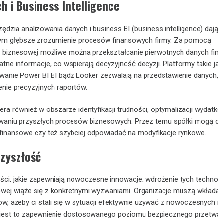
h i Business Intelligence
zia analizowania danych i business BI (business intelligence) dają
m głębsze zrozumienie procesów finansowych firmy. Za pomocą
ki biznesowej możliwe można przekształcanie pierwotnych danych f
tne informacje, co wspierają decyzyjność decyzji. Platformy takie 
anie Power BI BI bądź Looker zezwalają na przedstawienie danych,
nie precyzyjnych raportów.
era również w obszarze identyfikacji trudności, optymalizacji wydat
owaniu przyszłych procesów biznesowych. Przez temu spółki mogą d
finansowe czy też szybciej odpowiadać na modyfikacje rynkowe.
rzyszłość
ści, jakie zapewniają nowoczesne innowacje, wdrożenie tych technol
owej wiąże się z konkretnymi wyzwaniami. Organizacje muszą wkład
w, ażeby ci stali się w sytuacji efektywnie używać z nowoczesnych 
e jest to zapewnienie dostosowanego poziomu bezpiecznego przetw