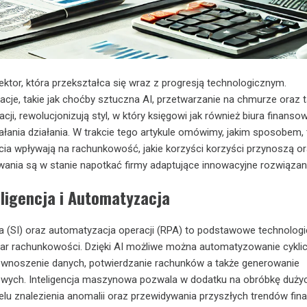
tor, która przekształca się wraz z progresją technologicznym.
je, takie jak choćby sztuczna AI, przetwarzanie na chmurze oraz 
ji, rewolucjonizują styl, w który księgowi jak również biura finanso
łania działania. W trakcie tego artykule omówimy, jakim sposobem, 
cia wpływają na rachunkowość, jakie korzyści korzyści przynoszą o
wania są w stanie napotkać firmy adaptujące innowacyjne rozwiązan
eligencja i Automatyzacja
ja (SI) oraz automatyzacja operacji (RPA) to podstawowe technologie
zar rachunkowości. Dzięki AI możliwe można automatyzowanie cykli
ak wnoszenie danych, potwierdzanie rachunków a także generowanie
wych. Inteligencja maszynowa pozwala w dodatku na obróbkę duży
lu znalezienia anomalii oraz przewidywania przyszłych trendów fin