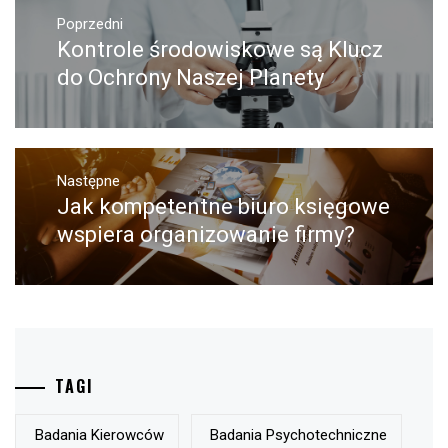
Nawigacja
wpisu
Poprzedni
Kontrole środowiskowe są Klucz
Poprzedni
wpis:
do Ochrony Naszej Planety
Następne
Jak kompetentne biuro księgowe
Następny
post:
wspiera organizowanie firmy?
TAGI
Badania Kierowców
Badania Psychotechniczne