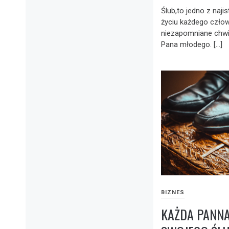
Ślub,to jedno z naj
życiu każdego człow
niezapomniane chwile
Pana młodego. […]
BIZNES
KAŻDA PANN