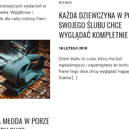
BIZNES
istotniejszych wydarzeń w
KAŻDA DZIEWCZYNA W P
ieka. Wyjątkowe i
 dla całej rodziny Pani i
SWOJEGO ŚLUBU CHCE
WYGLĄDAĆ KOMPLETNIE
18 LUTEGO 2018
Dzień ślubu to czas, który ma być
najważniejszy i zapamiętany do końca
Panie tego dnia chcą wyglądać najpięk
Suknia […]
A MŁODA W PORZE