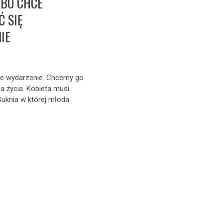
UBU CHCE
 SIĘ
IE
ze wydarzenie. Chcemy go
 życia. Kobieta musi
uknia w której młoda