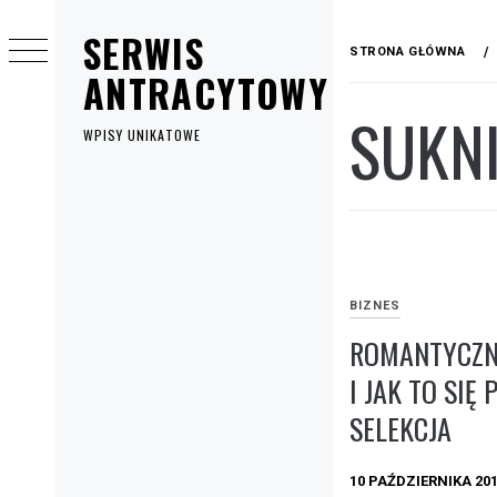
Przejdź
SERWIS
do
STRONA GŁÓWNA
treści
ANTRACYTOWY
SUKN
WPISY UNIKATOWE
Menu
główne
BIZNES
ROMANTYCZN
I JAK TO SIĘ
SELEKCJA
10 PAŹDZIERNIKA 20